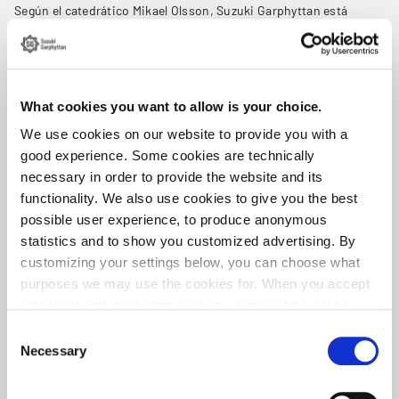
Según el catedrático Mikael Olsson, Suzuki Garphyttan está
preparada para seguir capacitándose en materia de tribología.
What cookies you want to allow is your choice.
We use cookies on our website to provide you with a
good experience. Some cookies are technically
necessary in order to provide the website and its
functionality. We also use cookies to give you the best
possible user experience, to produce anonymous
statistics and to show you customized advertising. By
customizing your settings below, you can choose what
Mikael Olsson Professor, Materials Technology, Dalarna University
purposes we may use the cookies for. When you accept
statistical and marketing cookies, certain data will be
transmitted to countries outside the EU. We do not know
Consent
“Se trata de una compañía que trabaja con productos antiguos y
exactly how this information is used by the companies
Necessary
nuevos y que desarrolla sus procesos y tecnologías, adaptando
Selection
siempre su producción y teniendo en cuenta los efectos de la
concerned. For example, U.S. law does not meet all the
tribología. Estoy convencido de que el considerable interés que
requirements for personal data handling within the EU,