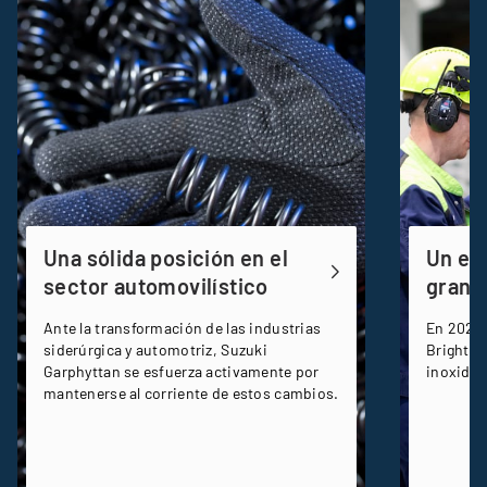
Una sólida posición en el
Un ex
sector automovilístico
gran t
Ante la transformación de las industrias
En 2024,
siderúrgica y automotriz, Suzuki
Bright, 
Garphyttan se esfuerza activamente por
inoxidabl
mantenerse al corriente de estos cambios.