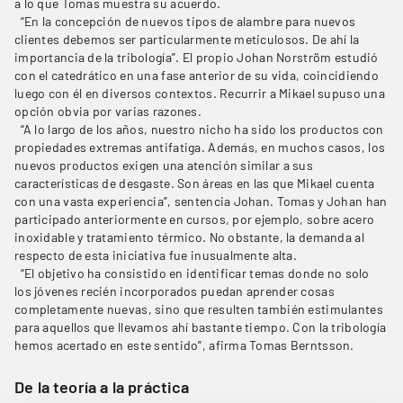
a lo que Tomas muestra su acuerdo.
“En la concepción de nuevos tipos de alambre para nuevos
clientes debemos ser particularmente meticulosos. De ahí la
importancia de la tribología”. El propio Johan Norström estudió
con el catedrático en una fase anterior de su vida, coincidiendo
luego con él en diversos contextos. Recurrir a Mikael supuso una
opción obvia por varias razones.
“A lo largo de los años, nuestro nicho ha sido los productos con
propiedades extremas antifatiga. Además, en muchos casos, los
nuevos productos exigen una atención similar a sus
características de desgaste. Son áreas en las que Mikael cuenta
con una vasta experiencia”, sentencia Johan. Tomas y Johan han
participado anteriormente en cursos, por ejemplo, sobre acero
inoxidable y tratamiento térmico. No obstante, la demanda al
respecto de esta iniciativa fue inusualmente alta.
“El objetivo ha consistido en identificar temas donde no solo
los jóvenes recién incorporados puedan aprender cosas
completamente nuevas, sino que resulten también estimulantes
para aquellos que llevamos ahí bastante tiempo. Con la tribología
hemos acertado en este sentido”, afirma Tomas Berntsson.
De la teoría a la práctica