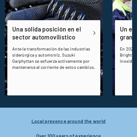
Una sólida posición en el
Un ex
sector automovilístico
gran t
Ante la transformación de las industrias
En 2024,
siderúrgica y automotriz, Suzuki
Bright, 
Garphyttan se esfuerza activamente por
inoxidabl
mantenerse al corriente de estos cambios.
Local presence around the world
Over 100 years of experience