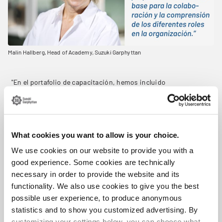
Malin Hallberg, Head of Academy, Suzuki Garphyttan
"En el portafolio de capacitación, hemos incluido
deliberadamente el compañerismo y el liderazgo, lo que
proporciona una buena base para la colaboración y la
comprensión de los diferentes roles en la organización. Luego
añadimos formaciones centradas en la tecnología, como
programas básicos para operadores y técnicos/ingenieros", dice
What cookies you want to allow is your choice.
Malin Hallberg, Directora de la Academia de Suzuki Garphyttan.
We use cookies on our website to provide you with a
La academia se trata en parte de identificar, desarrollar y ofrecer
los diversos cursos que se necesitan, pero también incluye una
good experience. Some cookies are technically
plataforma para impartir educación digital. Cuando los cursos
necessary in order to provide the website and its
sean más adecuados como formación en el aula, se identificará a
functionality. We also use cookies to give you the best
las personas clave y se les formará en un concepto de "formación
possible user experience, to produce anonymous
de formadores" para que sea posible ofrecer los cursos en todas
statistics and to show you customized advertising. By
las sedes.
customizing your settings below, you can choose what