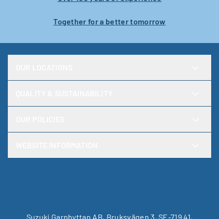
Together for a better tomorrow
OUR LOCATIONS
QUALITY & SUSTAINABILITY
OUR POLICIES
WEBSITE INFORMATION
Suzuki Garphyttan AB, Bruksvägen 3, SE-719 41,