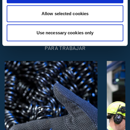
Explorar otros temas del
Allow selected cookies
informe
CRECIMIENTO Y DIVERSIFICACIÓN -
Use necessary cookies only
SOSTENIBILIDAD - UN GRAN LUGAR
PARA TRABAJAR